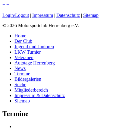
≡
≡
Login/Logout
|
Impressum
|
Datenschutz
|
Sitemap
©
2026
Motorsportclub Herrenberg e.V.
Home
Der Club
Jugend und Junioren
LKW Turnier
Veteranen
Autotage Herrenberg
News
Termine
Bildergalerien
Suche
Mitgliederbereich
Impressum & Datenschutz
Sitemap
Termine