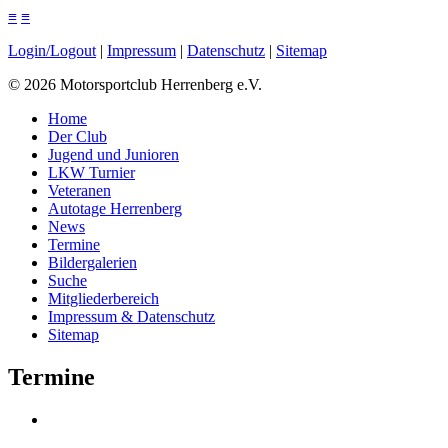
≡
≡
Login/Logout
|
Impressum
|
Datenschutz
|
Sitemap
©
2026
Motorsportclub Herrenberg e.V.
Home
Der Club
Jugend und Junioren
LKW Turnier
Veteranen
Autotage Herrenberg
News
Termine
Bildergalerien
Suche
Mitgliederbereich
Impressum & Datenschutz
Sitemap
Termine