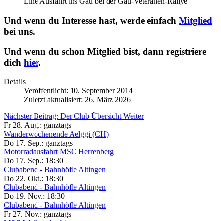
Eine Ausfahrt ins Gäu bei der Gäu-Veteranen-Rallye
Und wenn du Interesse hast, werde einfach
Mitglied
bei uns.
Und wenn du schon Mitglied bist, dann registriere
dich
hier
.
Details
Veröffentlicht: 10. September 2014
Zuletzt aktualisiert: 26. März 2026
Nächster Beitrag: Der Club Übersicht
Weiter
Fr 28. Aug.:
ganztags
Wanderwochenende Aelggi (CH)
Do 17. Sep.:
ganztags
Motorradausfahrt MSC Herrenberg
Do 17. Sep.:
18:30
Clubabend - Bahnhöfle Altingen
Do 22. Okt.:
18:30
Clubabend - Bahnhöfle Altingen
Do 19. Nov.:
18:30
Clubabend - Bahnhöfle Altingen
Fr 27. Nov.:
ganztags