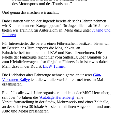
des Motorsports und des Tourismus."
Und genau das machen wir auch....
Dabei starten wir bei der Jugend: bereits ab sechs Jahren nehmen
wir Kinder in unsere Kartgruppe auf, für Jugendliche ab 16 Jahren
bieten wir Training für Autoslalom an. Mehr dazu unter
Jugend und
Junioren
.
Für Interessierte, die bereits einen Führerschein besitzen, bieten wir
im Bereich des Turniersports die Möglichkeit, an
Fahrsicherheitsturnieren mit LKW und Bus teilzunehmen. Die
Palette der Fahrzeuge reicht hier vom Sattelzug über Omnibus bis
zum Kleinlieferwagen, also für jeden Führerschein ist etwas dabei.
Mehr dazu in der Rubrik
LKW Turnier
.
Die Liebhaber alter Fahrzeuge nehmen gerne an unserer
Gäu-
Veteranen-Rallye
teil, die wir alle zwei Jahre - meistens im Mai -
organisieren.
Ebenfalls alle zwei Jahre organisiert und leitet der MSC Herrenberg
seit über 40 Jahren die '
Autotage Herrenberg
', eine
Verkaufsausstellung in der Stadt-, Mehrzweck- und einer Zelthalle,
an der sich etwa 30 lokale Aussteller mit ihren Angeboten rund ums
Auto und Motor präsentieren.