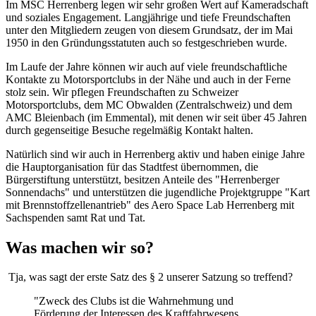
Im MSC Herrenberg legen wir sehr großen Wert auf Kameradschaft
und soziales Engagement. Langjährige und tiefe Freundschaften
unter den Mitgliedern zeugen von diesem Grundsatz, der im Mai
1950 in den Gründungsstatuten auch so festgeschrieben wurde.
Im Laufe der Jahre können wir auch auf viele freundschaftliche
Kontakte zu Motorsportclubs in der Nähe und auch in der Ferne
stolz sein. Wir pflegen Freundschaften zu Schweizer
Motorsportclubs, dem MC Obwalden (Zentralschweiz) und dem
AMC Bleienbach (im Emmental), mit denen wir seit über 45 Jahren
durch gegenseitige Besuche regelmäßig Kontakt halten.
Natürlich sind wir auch in Herrenberg aktiv und haben einige Jahre
die Hauptorganisation für das Stadtfest übernommen, die
Bürgerstiftung unterstützt, besitzen Anteile des "Herrenberger
Sonnendachs" und unterstützen die jugendliche Projektgruppe "Kart
mit Brennstoffzellenantrieb" des Aero Space Lab Herrenberg mit
Sachspenden samt Rat und Tat.
Was machen wir so?
Tja, was sagt der erste Satz des § 2 unserer Satzung so treffend?
"Zweck des Clubs ist die Wahrnehmung und
Förderung der Interessen des Kraftfahrwesens,