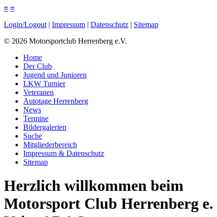
≡
≡
Login/Logout
|
Impressum
|
Datenschutz
|
Sitemap
©
2026
Motorsportclub Herrenberg e.V.
Home
Der Club
Jugend und Junioren
LKW Turnier
Veteranen
Autotage Herrenberg
News
Termine
Bildergalerien
Suche
Mitgliederbereich
Impressum & Datenschutz
Sitemap
Herzlich willkommen beim
Motorsport Club Herrenberg e.