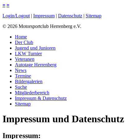
≡
≡
Login/Logout
|
Impressum
|
Datenschutz
|
Sitemap
©
2026
Motorsportclub Herrenberg e.V.
Home
Der Club
Jugend und Junioren
LKW Turnier
Veteranen
Autotage Herrenberg
News
Termine
Bildergalerien
Suche
Mitgliederbereich
Impressum & Datenschutz
Sitemap
Impressum und Datenschutz
Impressum: