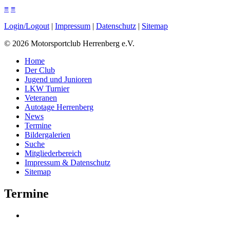
≡
≡
Login/Logout
|
Impressum
|
Datenschutz
|
Sitemap
©
2026
Motorsportclub Herrenberg e.V.
Home
Der Club
Jugend und Junioren
LKW Turnier
Veteranen
Autotage Herrenberg
News
Termine
Bildergalerien
Suche
Mitgliederbereich
Impressum & Datenschutz
Sitemap
Termine