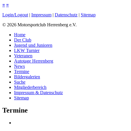
≡
≡
Login/Logout
|
Impressum
|
Datenschutz
|
Sitemap
©
2026
Motorsportclub Herrenberg e.V.
Home
Der Club
Jugend und Junioren
LKW Turnier
Veteranen
Autotage Herrenberg
News
Termine
Bildergalerien
Suche
Mitgliederbereich
Impressum & Datenschutz
Sitemap
Termine