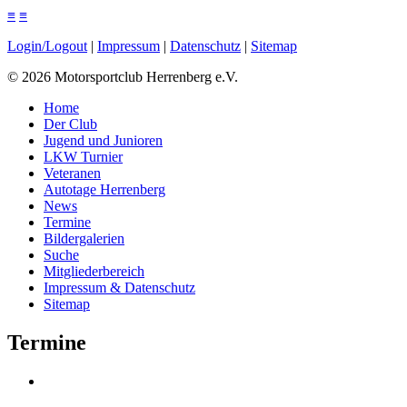
≡
≡
Login/Logout
|
Impressum
|
Datenschutz
|
Sitemap
©
2026
Motorsportclub Herrenberg e.V.
Home
Der Club
Jugend und Junioren
LKW Turnier
Veteranen
Autotage Herrenberg
News
Termine
Bildergalerien
Suche
Mitgliederbereich
Impressum & Datenschutz
Sitemap
Termine