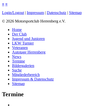
≡
≡
Login/Logout
|
Impressum
|
Datenschutz
|
Sitemap
©
2026
Motorsportclub Herrenberg e.V.
Home
Der Club
Jugend und Junioren
LKW Turnier
Veteranen
Autotage Herrenberg
News
Termine
Bildergalerien
Suche
Mitgliederbereich
Impressum & Datenschutz
Sitemap
Termine