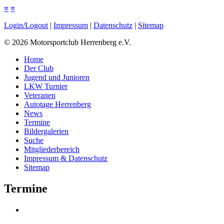
≡
≡
Login/Logout
|
Impressum
|
Datenschutz
|
Sitemap
©
2026
Motorsportclub Herrenberg e.V.
Home
Der Club
Jugend und Junioren
LKW Turnier
Veteranen
Autotage Herrenberg
News
Termine
Bildergalerien
Suche
Mitgliederbereich
Impressum & Datenschutz
Sitemap
Termine