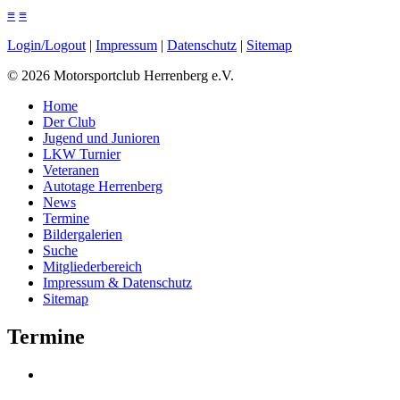
≡
≡
Login/Logout
|
Impressum
|
Datenschutz
|
Sitemap
©
2026
Motorsportclub Herrenberg e.V.
Home
Der Club
Jugend und Junioren
LKW Turnier
Veteranen
Autotage Herrenberg
News
Termine
Bildergalerien
Suche
Mitgliederbereich
Impressum & Datenschutz
Sitemap
Termine