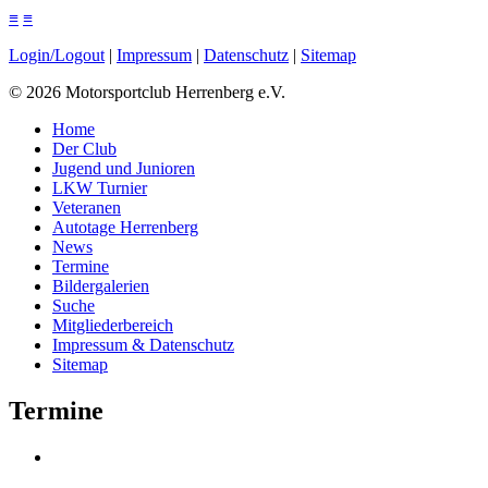
≡
≡
Login/Logout
|
Impressum
|
Datenschutz
|
Sitemap
©
2026
Motorsportclub Herrenberg e.V.
Home
Der Club
Jugend und Junioren
LKW Turnier
Veteranen
Autotage Herrenberg
News
Termine
Bildergalerien
Suche
Mitgliederbereich
Impressum & Datenschutz
Sitemap
Termine