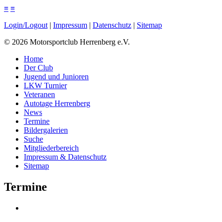
≡
≡
Login/Logout
|
Impressum
|
Datenschutz
|
Sitemap
©
2026
Motorsportclub Herrenberg e.V.
Home
Der Club
Jugend und Junioren
LKW Turnier
Veteranen
Autotage Herrenberg
News
Termine
Bildergalerien
Suche
Mitgliederbereich
Impressum & Datenschutz
Sitemap
Termine