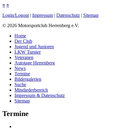
≡
≡
Login/Logout
|
Impressum
|
Datenschutz
|
Sitemap
©
2026
Motorsportclub Herrenberg e.V.
Home
Der Club
Jugend und Junioren
LKW Turnier
Veteranen
Autotage Herrenberg
News
Termine
Bildergalerien
Suche
Mitgliederbereich
Impressum & Datenschutz
Sitemap
Termine