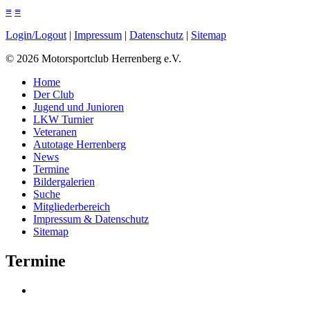
≡
≡
Login/Logout
|
Impressum
|
Datenschutz
|
Sitemap
©
2026
Motorsportclub Herrenberg e.V.
Home
Der Club
Jugend und Junioren
LKW Turnier
Veteranen
Autotage Herrenberg
News
Termine
Bildergalerien
Suche
Mitgliederbereich
Impressum & Datenschutz
Sitemap
Termine