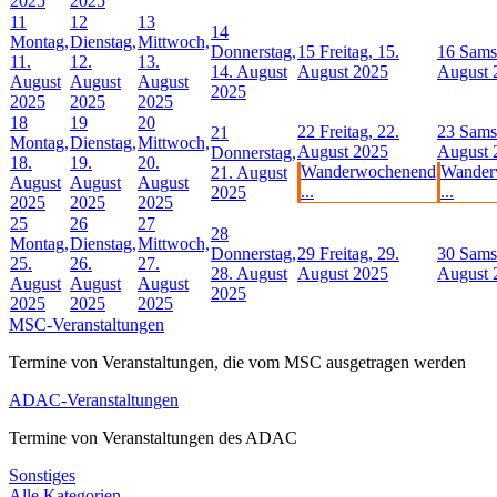
2025
2025
11
12
13
14
Montag,
Dienstag,
Mittwoch,
Donnerstag,
15
Freitag, 15.
16
Samst
11.
12.
13.
14. August
August 2025
August 
August
August
August
2025
2025
2025
2025
18
19
20
22
Freitag, 22.
23
Samst
21
Montag,
Dienstag,
Mittwoch,
August 2025
August 
Donnerstag,
18.
19.
20.
Wanderwochenend
Wander
21. August
August
August
August
...
...
2025
2025
2025
2025
25
26
27
28
Montag,
Dienstag,
Mittwoch,
Donnerstag,
29
Freitag, 29.
30
Samst
25.
26.
27.
28. August
August 2025
August 
August
August
August
2025
2025
2025
2025
MSC-Veranstaltungen
Termine von Veranstaltungen, die vom MSC ausgetragen werden
ADAC-Veranstaltungen
Termine von Veranstaltungen des ADAC
Sonstiges
Alle Kategorien ...