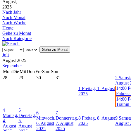
August,
2025
Nach Jahr
Nach Monat
Nach Woche
Heute
Gehe zu Monat
Nach Kategorie
Gehe zu Monat
Juli
August 2025
September
Mon
Die
Mit
Don
Fre
Sam
Son
28
29
30
31
2
Samsta
August 
14:00 P
1
Freitag, 1. August
Fahrsic .
2025
14:00 P
Trainin .
4
5
6
7
Montag,
Dienstag,
Mittwoch,
Donnerstag,
8
Freitag, 8. August
9
Samsta
4.
5.
6. August
7. August
2025
August 
August
August
2025
2025