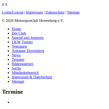
≡
≡
Login/Logout
|
Impressum
|
Datenschutz
|
Sitemap
©
2026
Motorsportclub Herrenberg e.V.
Home
Der Club
Jugend und Junioren
LKW Turnier
Veteranen
Autotage Herrenberg
News
Termine
Bildergalerien
Suche
Mitgliederbereich
Impressum & Datenschutz
Sitemap
Termine