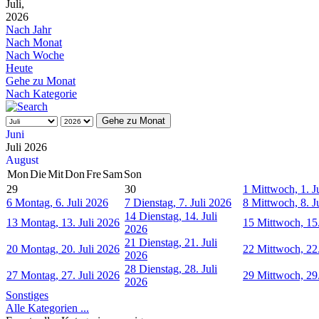
Juli,
2026
Nach Jahr
Nach Monat
Nach Woche
Heute
Gehe zu Monat
Nach Kategorie
Gehe zu Monat
Juni
Juli 2026
August
Mon
Die
Mit
Don
Fre
Sam
Son
29
30
1
Mittwoch, 1. J
6
Montag, 6. Juli 2026
7
Dienstag, 7. Juli 2026
8
Mittwoch, 8. J
14
Dienstag, 14. Juli
13
Montag, 13. Juli 2026
15
Mittwoch, 15.
2026
21
Dienstag, 21. Juli
20
Montag, 20. Juli 2026
22
Mittwoch, 22.
2026
28
Dienstag, 28. Juli
27
Montag, 27. Juli 2026
29
Mittwoch, 29.
2026
Sonstiges
Alle Kategorien ...