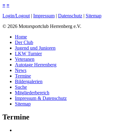
≡
≡
Login/Logout
|
Impressum
|
Datenschutz
|
Sitemap
©
2026
Motorsportclub Herrenberg e.V.
Home
Der Club
Jugend und Junioren
LKW Turnier
Veteranen
Autotage Herrenberg
News
Termine
Bildergalerien
Suche
Mitgliederbereich
Impressum & Datenschutz
Sitemap
Termine